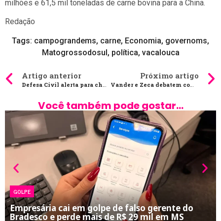
milhões e 61,5 mil toneladas de carne bovina para a China.
Redação
Tags:
campograndems
,
carne
,
Economia
,
governoms
,
Matogrossodosul
,
política
,
vacalouca
Artigo anterior
Próximo artigo
Defesa Civil alerta para chuvas fortes e alagamentos em Bonito
Vander e Zeca debatem com Hélio Peluffo estratégias para agilizar licenciamento ambiental da Sul-Fronteira
Você também pode gostar...
GOLPE
Empresária cai em golpe de falso gerente do
Bradesco e perde mais de R$ 29 mil em MS