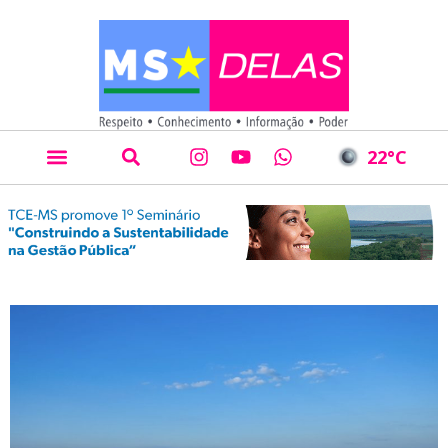
22
°C