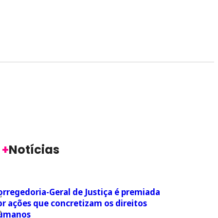
+
Notícias
orregedoria-Geral de Justiça é premiada
,
or ações que concretizam os direitos
m
e
umanos