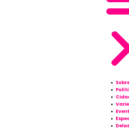
Sobr
Polít
Cida
Vari
Even
Espec
Dela