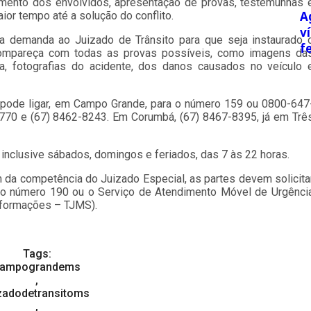
mento dos envolvidos, apresentação de provas, testemunhas 
A
ior tempo até a solução do conflito.
v
 a demanda ao Juizado de Trânsito para que seja instaurado 
f
 compareça com todas as provas possíveis, como imagens da
, fotografias do acidente, dos danos causados no veículo 
pode ligar, em Campo Grande, para o número 159 ou 0800-647
770 e (67) 8462-8243. Em Corumbá, (67) 8467-8395, já em Trê
, inclusive sábados, domingos e feriados, das 7 às 22 horas.
 da competência do Juizado Especial, as partes devem solicita
o número 190 ou o Serviço de Atendimento Móvel de Urgênci
Informações – TJMS).
Tags:
ampograndems
,
izadodetransitoms
,