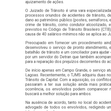
ajuizamento de ações.
O Juizado de Trânsito é uma vara especializada
processos oriundos de acidentes de trânsito, d
dano ao patrimônio público (postes, semáforos, e
crime de trânsito, como condutor alcoolizado, 
previstos no Código de Trânsito Brasileiro (CTB)
causa de 40 salários-mínimos não se aplica ao Ju
Preocupado em fornecer um procedimento ainda
desenvolveu o serviço de pronto atendimento, 
batalhão de trânsito e um conciliador para ajuda
por um servidor do Detran que também acompanha
para a reparação dos prejuízos decorrentes do ac
De início apenas em Campo Grande, o serviço a
Lagoas. Recentemente, o TJMS adquiriu duas no
Trânsito da Capital. Com a aquisição, os confli
passaram a ter sua solução ainda mais prátic
ocorrência, os envolvidos podem comparecer na
buscará a melhor solução para ambos.
Na ausência de acordo, tanto no local do aciden
advogado de todos os envolvidos, redigindo uma