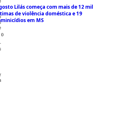
e
gosto Lilás começa com mais de 12 mil
ítimas de violência doméstica e 19
o
eminicídios em MS
s
e
-
s
r
a