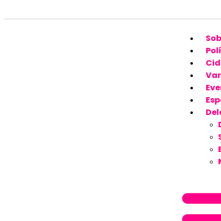
Sob
Pol
Cid
Var
Eve
Esp
Del