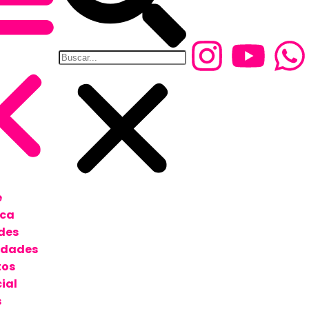
e
ica
des
edades
tos
ial
s