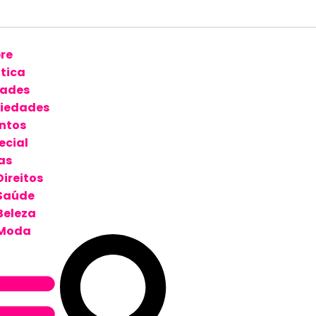
re
ítica
ades
iedades
ntos
ecial
as
Direitos
Saúde
Beleza
Moda