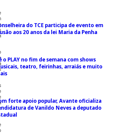
e
m
e
onselheira do TCE participa de evento em
s
lusão aos 20 anos da lei Maria da Penha
a
o
o
ê o PLAY no fim de semana com shows
a
usicais, teatro, feirinhas, arraiás e muito
s
ais
s
e
e
om forte apoio popular, Avante oficializa
a
andidatura de Vanildo Neves a deputado
r
stadual
e
o