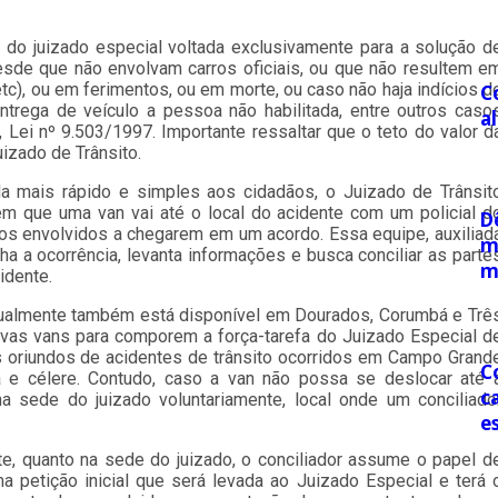
 do juizado especial voltada exclusivamente para a solução d
esde que não envolvam carros oficiais, ou que não resultem e
tc), ou em ferimentos, ou em morte, ou caso não haja indícios d
C
entrega de veículo a pessoa não habilitada, entre outros caso
a
, Lei nº 9.503/1997. Importante ressaltar que o teto do valor d
izado de Trânsito.
 mais rápido e simples aos cidadãos, o Juizado de Trânsit
em que uma van vai até o local do acidente com um policial d
D
r os envolvidos a chegarem em um acordo. Essa equipe, auxiliad
m
 a ocorrência, levanta informações e busca conciliar as parte
m
idente.
tualmente também está disponível em Dourados, Corumbá e Trê
vas vans para comporem a força-tarefa do Juizado Especial d
tos oriundos de acidentes de trânsito ocorridos em Campo Grand
C
a e célere. Contudo, caso a van não possa se deslocar até 
c
 sede do juizado voluntariamente, local onde um conciliado
e
te, quanto na sede do juizado, o conciliador assume o papel d
 petição inicial que será levada ao Juizado Especial e terá 