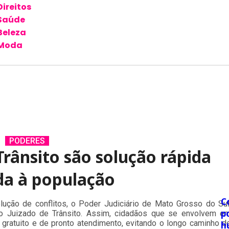
Direitos
Saúde
Beleza
Moda
PODERES
Trânsito são solução rápida
da à população
C
lução de conflitos, o Poder Judiciário de Mato Grosso do Sul
p
do Juizado de Trânsito. Assim, cidadãos que se envolvem e
 gratuito e de pronto atendimento, evitando o longo caminho d
h