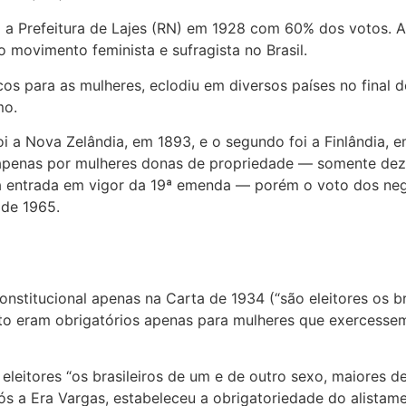
para a Prefeitura de Lajes (RN) em 1928 com 60% dos votos.
do movimento feminista e sufragista no Brasil.
icos para as mulheres, eclodiu em diversos países no final
mo.
foi a Nova Zelândia, em 1893, e o segundo foi a Finlândia, 
 apenas por mulheres donas de propriedade — somente dez a
 a entrada em vigor da 19ª emenda — porém o voto dos neg
 de 1965.
constitucional apenas na Carta de 1934 (“são eleitores os b
voto eram obrigatórios apenas para mulheres que exercesse
leitores “os brasileiros de um e de outro sexo, maiores de
após a Era Vargas, estabeleceu a obrigatoriedade do alista