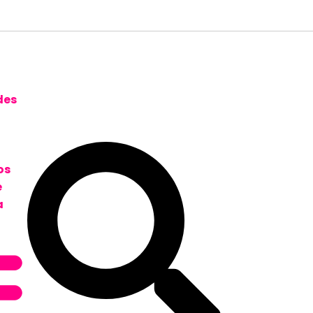
des
os
e
a