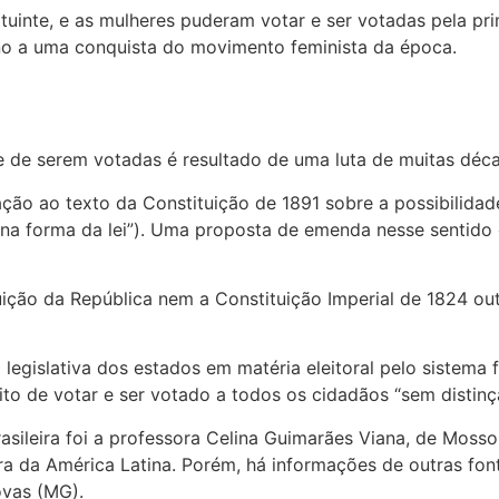
uinte, e as mulheres puderam votar e ser votadas pela pri
no a uma conquista do movimento feminista da época.
 e de serem votadas é resultado de uma luta de muitas décad
ção ao texto da Constituição de 1891 sobre a possibilidad
 na forma da lei”). Uma proposta de emenda nesse sentido 
uição da República nem a Constituição Imperial de 1824 ou
legislativa dos estados em matéria eleitoral pelo sistema 
eito de votar e ser votado a todos os cidadãos “sem distinç
asileira foi a professora Celina Guimarães Viana, de Mossor
ora da América Latina. Porém, há informações de outras fon
ovas (MG).