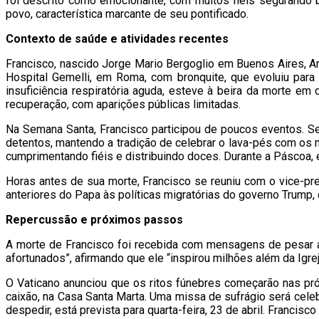
foi descrito como emocionante, com muitos fiéis segurando 
povo, característica marcante de seu pontificado.
Contexto de saúde e atividades recentes
Francisco, nascido Jorge Mario Bergoglio em Buenos Aires, A
Hospital Gemelli, em Roma, com bronquite, que evoluiu para 
insuficiência respiratória aguda, esteve à beira da morte e
recuperação, com aparições públicas limitadas.
Na Semana Santa, Francisco participou de poucos eventos. Se
detentos, mantendo a tradição de celebrar o lava-pés com os 
cumprimentando fiéis e distribuindo doces. Durante a Páscoa, 
Horas antes de sua morte, Francisco se reuniu com o vice-pr
anteriores do Papa às políticas migratórias do governo Trump,
Repercussão e próximos passos
A morte de Francisco foi recebida com mensagens de pesar 
afortunados”, afirmando que ele “inspirou milhões além da Igrej
O Vaticano anunciou que os ritos fúnebres começarão nas próx
caixão, na Casa Santa Marta. Uma missa de sufrágio será celeb
despedir, está prevista para quarta-feira, 23 de abril. Franc