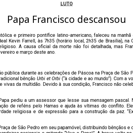
to
LUTO
increase
or
Papa Francisco descansou
decrease
volume.
tólica e primeiro pontífice latino-americano, faleceu na manhã
eal Kevin Farrell, às 7h35 (horário local, 2h35 de Brasília), n
ligioso. A causa oficial da morte não foi detalhada, mas Fr
evereiro e março deste ano.
ão pública durante as celebrações de Páscoa na Praça de São Pe
tradicional bênção
Urbi et Orbi
(“à cidade e ao mundo”). Com a vo
e vivas da multidão. Devido à sua condição, Francisco não cele
 Papa pediu a um assessor que lesse sua mensagem pascal. No 
rtação de reféns pelo Hamas e ajuda às vítimas do conflito. 
erdade religiosa e de expressão para a construção da paz. “
a Praça de São Pedro em seu papamóvel, distribuindo bênçãos e 