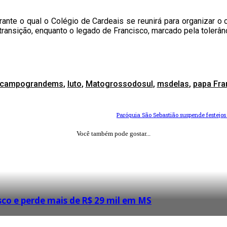
urante o qual o Colégio de Cardeais se reunirá para organizar o 
ransição, enquanto o legado de Francisco, marcado pela tolerânci
campograndems
,
luto
,
Matogrossodosul
,
msdelas
,
papa Fra
Paróquia São Sebastião suspende festejo
Você também pode gostar...
sco e perde mais de R$ 29 mil em MS