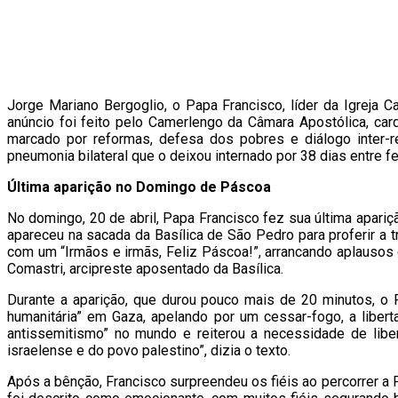
Jorge Mariano Bergoglio, o Papa Francisco, líder da Igreja Ca
anúncio foi feito pelo Camerlengo da Câmara Apostólica, card
marcado por reformas, defesa dos pobres e diálogo inter-re
pneumonia bilateral que o deixou internado por 38 dias entre f
Última aparição no Domingo de Páscoa
No domingo, 20 de abril, Papa Francisco fez sua última apariç
apareceu na sacada da Basílica de São Pedro para proferir a 
com um “Irmãos e irmãs, Feliz Páscoa!”, arrancando aplausos 
Comastri, arcipreste aposentado da Basílica.
Durante a aparição, que durou pouco mais de 20 minutos, o
humanitária” em Gaza, apelando por um cessar-fogo, a libe
antissemitismo” no mundo e reiterou a necessidade de lib
israelense e do povo palestino”, dizia o texto.
Após a bênção, Francisco surpreendeu os fiéis ao percorrer 