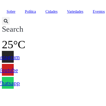
Sobre
Política
Cidades
Variedades
Eventos
Search
25
°C
nstagram
Youtube
hatsapp