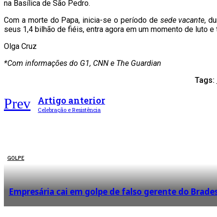
na Basílica de São Pedro.
Com a morte do Papa, inicia-se o período de
sede vacante
, d
seus 1,4 bilhão de fiéis, entra agora em um momento de luto e t
Olga Cruz
*Com informações do G1, CNN e The Guardian
Tags:
Artigo anterior
Prev
Celebração e Resistência
GOLPE
Empresária cai em golpe de falso gerente do Brade