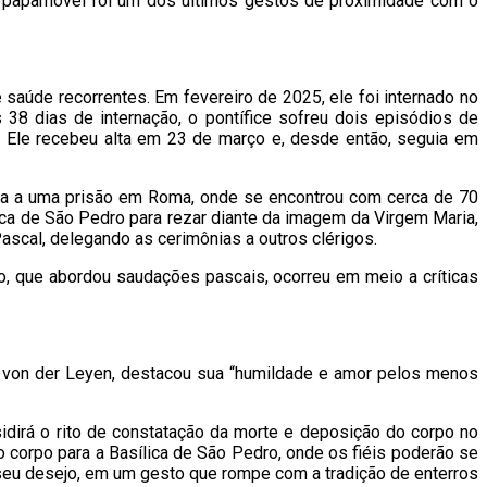
no papamóvel foi um dos últimos gestos de proximidade com o
aúde recorrentes. Em fevereiro de 2025, ele foi internado no
 38 dias de internação, o pontífice sofreu dois episódios de
a. Ele recebeu alta em 23 de março e, desde então, seguia em
anta a uma prisão em Roma, onde se encontrou com cerca de 70
ica de São Pedro para rezar diante da imagem da Virgem Maria,
ascal, delegando as cerimônias a outros clérigos.
o, que abordou saudações pascais, ocorreu em meio a críticas
 von der Leyen, destacou sua “humildade e amor pelos menos
sidirá o rito de constatação da morte e deposição do corpo no
o corpo para a Basílica de São Pedro, onde os fiéis poderão se
e seu desejo, em um gesto que rompe com a tradição de enterros