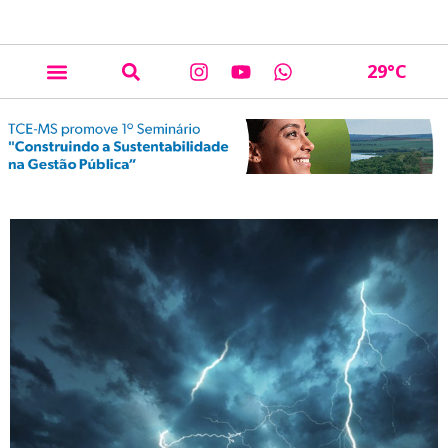
29
°C