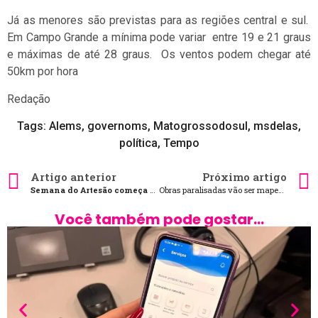
Já as menores são previstas para as regiões central e sul.
Em Campo Grande a mínima pode variar entre 19 e 21 graus
e máximas de até 28 graus. Os ventos podem chegar até
50km por hora
Redação
Tags:
Alems
,
governoms
,
Matogrossodosul
,
msdelas
,
política
,
Tempo
Artigo anterior
Próximo artigo
Semana do Artesão começa dia 19 com entrega de restauração e show
Obras paralisadas vão ser mapeadas por plataforma virtual
Você também pode gostar...