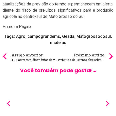
atualizações da previsão do tempo e permanecem em alerta,
diante do risco de prejuízos significativos para a produção
agrícola no centro-sul de Mato Grosso do Sul.
Primeira Página
Tags:
Agro
,
campograndems
,
Geada
,
Matogrossodosul
,
msdelas
Artigo anterior
Próximo artigo
TCE apresenta diagnóstico de vagas em creches de MS ao Comitê de Trabalho da Primeira Infância
Prefeitura de Terenos abre seletivo com salários de até R$ 5,1 mil
Você também pode gostar...