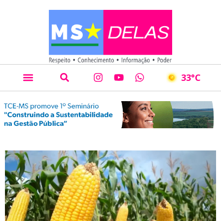
33
°C