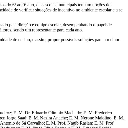
os do 6º ao 9º ano, das escolas municipais tenham noções de
cidade de verificar situações de incentivo no ambiente escolar e a se
ionado pela direção e equipe escolar, desempenhando o papel de
itores, sendo um representante para cada ano.
nidade de ensino, e assim, propor possíveis soluções para a melhoria
 Queiroz; E. M. Dr. Eduardo Olímpio Machado; E. M. Frederico
agen Jorge Saad; E. M. Nazira Anache; E. M. Nerone Maiolino; E. M.
 Antonio de Sá Carvalho; E. M. Prof. Nagib Raslan; E. M. Prof.