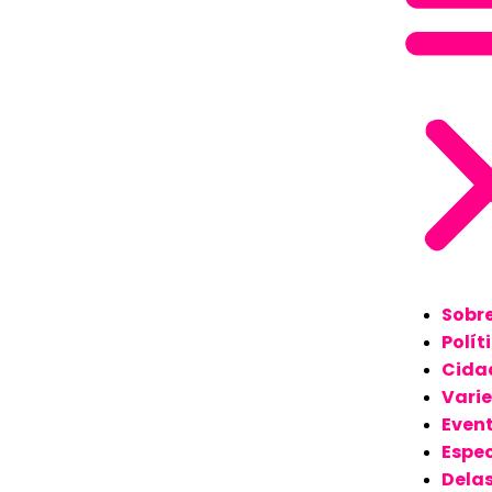
Sobr
Polít
Cida
Vari
Even
Espec
Dela