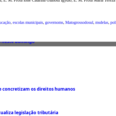
a; E. M. Profa Ione Catarina Gianotti Igydio; E. M. Profa Maria Terez
ucação
,
escolas municipais
,
governoms
,
Matogrossodosul
,
msdelas
,
pol
ães neste domingo
ue concretizam os direitos humanos
liza legislação tributária