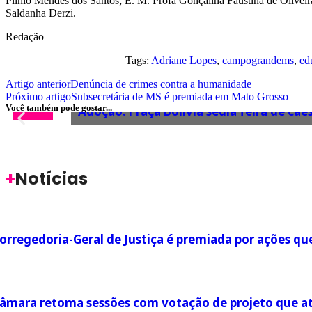
Plínio Mendes dos Santos; E. M. Profa Gonçalina Faustina de Oliveir
Saldanha Derzi.
Redação
Tags:
Adriane Lopes
,
campograndems
,
ed
Artigo anterior
Denúncia de crimes contra a humanidade
Próximo artigo
Subsecretária de MS é premiada em Mato Grosso
ANIMAIS
Você também pode gostar...
Adoção: Praça Bolívia sedia feira de c
+
Notícias
orregedoria-Geral de Justiça é premiada por ações q
âmara retoma sessões com votação de projeto que atua