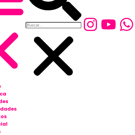
e
ica
des
edades
tos
ial
s