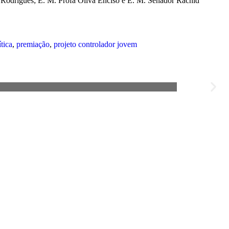
a Rodrigues; E. M. Profa Oliva Enciso e E. M. Senador Rachid
ítica
,
premiação
,
projeto controlador jovem