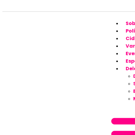
Sob
Pol
Cid
Var
Eve
Esp
Del