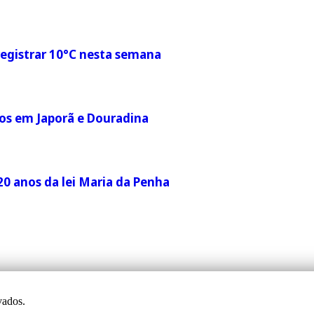
egistrar 10°C nesta semana
tos em Japorã e Douradina
20 anos da lei Maria da Penha
vados.