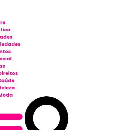
re
ítica
ades
iedades
ntos
ecial
as
Direitos
Saúde
Beleza
Moda