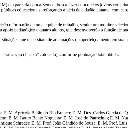
GM) em parceria com a Semed, busca fazer com que os jovens com alun
s públicas educacionais, reforçando a ideia de cidadão atuante, com capa
nscrição e formação de uma equipe de trabalho, sendo: um monitor selec
ou apoio pedagógico e quatro alunos, que desenvolverão a função de aud
icar situações que necessitam de adequações ou aperfeiçoamento em sua u
lassificação (1º ao 5º colocado), conforme pontuação total obtida.
ins; E. M. Agrícola Barão do Rio Branco; E. M. Des. Carlos Garcia de
tto; E. M. Isauro Bento Nogueira; E. M. José do Patrocínio; E. M. N
nrique Schrader; E. M. Prof. João Cândido de Souza; E. M. Prof. Luis