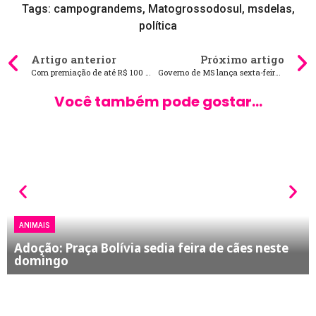
Tags:
campograndems
,
Matogrossodosul
,
msdelas
,
política
Artigo anterior
Próximo artigo
Com premiação de até R$ 100 mil, Prefeitura publica lista de escolas selecionadas para o Projeto Controlador Jovem
Governo de MS lança sexta-feira editais com investimentos de R$ 10 milhões para pesquisas científicas
Você também pode gostar...
ANIMAIS
Adoção: Praça Bolívia sedia feira de cães neste
domingo