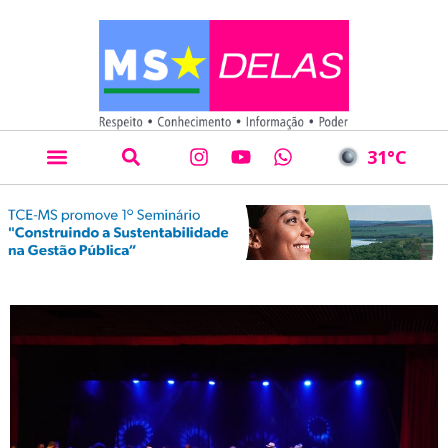
31
°C