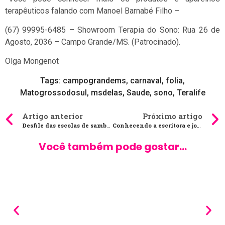
terapêuticos falando com Manoel Barnabé Filho –
(67) 99995-6485 – Showroom Terapia do Sono: Rua 26 de
Agosto, 2036 – Campo Grande/MS. (Patrocinado).
Olga Mongenot
Tags:
campograndems
,
carnaval
,
folia
,
Matogrossodosul
,
msdelas
,
Saude
,
sono
,
Teralife
Artigo anterior
Próximo artigo
Desfile das escolas de samba de Campo Grande começa nesta segunda-feira
Conhecendo a escritora e jornalista Clarice Lispector
Você também pode gostar...