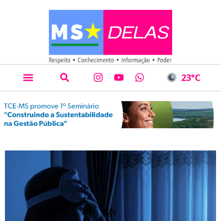
23
°C