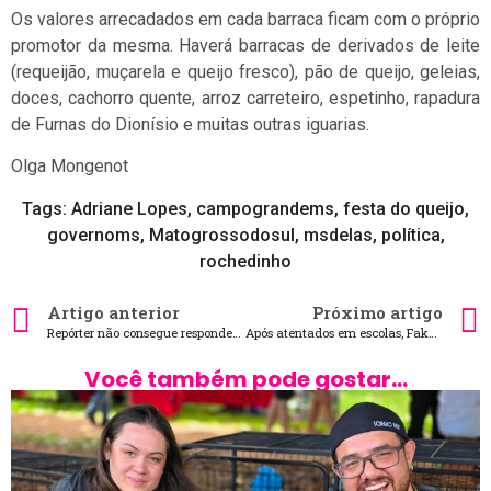
Os valores arrecadados em cada barraca ficam com o próprio
promotor da mesma. Haverá barracas de derivados de leite
(requeijão, muçarela e queijo fresco), pão de queijo, geleias,
doces, cachorro quente, arroz carreteiro, espetinho, rapadura
de Furnas do Dionísio e muitas outras iguarias.
Olga Mongenot
Tags:
Adriane Lopes
,
campograndems
,
festa do queijo
,
governoms
,
Matogrossodosul
,
msdelas
,
política
,
rochedinho
Artigo anterior
Próximo artigo
Repórter não consegue responder a Elon Musk e fica como mentiroso
Após atentados em escolas, Fake News prolifera espalhando o medo nas redes sociais
Você também pode gostar...