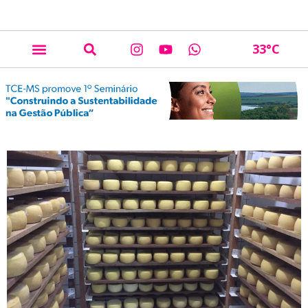
33
°C