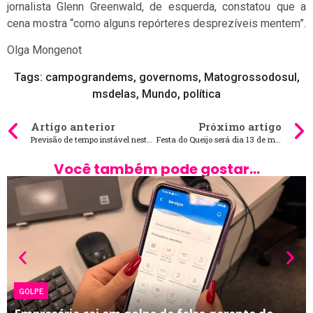
jornalista Glenn Greenwald, de esquerda, constatou que a
cena mostra “como alguns repórteres desprezíveis mentem”.
Olga Mongenot
Tags:
campograndems
,
governoms
,
Matogrossodosul
,
msdelas
,
Mundo
,
política
Artigo anterior
Próximo artigo
Previsão de tempo instável nesta quinta-feira em MS
Festa do Queijo será dia 13 de maio em Rochedinho
Você também pode gostar...
GOLPE