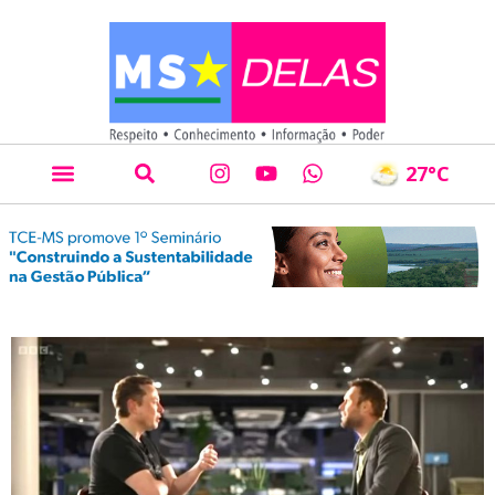
27
°C