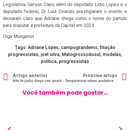
Legislativa, Gerson Claro, além do deputado Lídio Lopes e o
deputado federal, Dr Luiz Ovando, prestigiaram o evento e
deixaram claro que Adriane chega como o nome do partido
para disputar a prefeitura da Capital em 2024.
Olga Mongenot
Tags:
Adriane Lopes
,
campograndems
,
filiação
progressistas
,
joel silva
,
Matogrossodosul
,
msdelas
,
política
,
progressistas
Artigo anterior
Próximo artigo
Mês de junho chega com arraiá, espetáculo de dança premiado e feira Mixturô
Temperaturas sobem gradativamente neste sábado em Mato Grosso do Sul
Você também pode gostar...