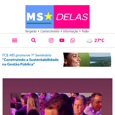
27
°C