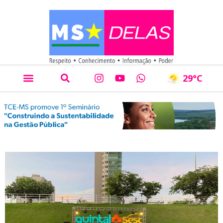
29
°C