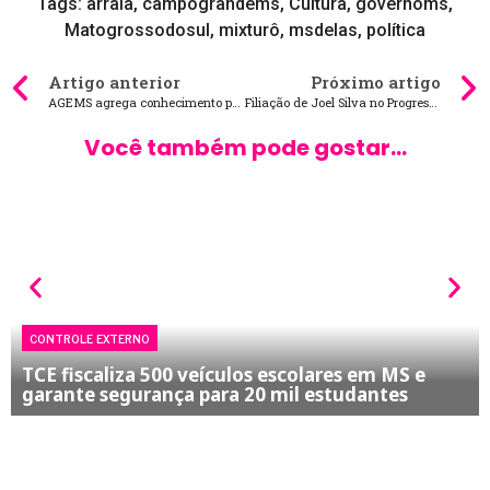
Tags:
arraia
,
campograndems
,
Cultura
,
governoms
,
Matogrossodosul
,
mixturô
,
msdelas
,
política
Artigo anterior
Próximo artigo
AGEMS agrega conhecimento para fortalecer qualificação no setor de transporte ferroviário
Filiação de Joel Silva no Progressistas reforça partido em MS
Você também pode gostar...
CONTROLE EXTERNO
TCE fiscaliza 500 veículos escolares em MS e
garante segurança para 20 mil estudantes