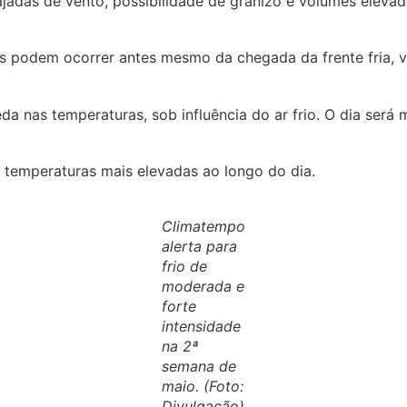
rajadas de vento, possibilidade de granizo e volumes elev
 podem ocorrer antes mesmo da chegada da frente fria, va
da nas temperaturas, sob influência do ar frio. O dia ser
 temperaturas mais elevadas ao longo do dia.
Climatempo
alerta para
frio de
moderada e
forte
intensidade
na 2ª
semana de
maio. (Foto:
Divulgação)