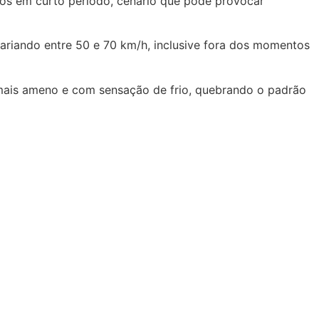
ados em curto período, cenário que pode provocar
riando entre 50 e 70 km/h, inclusive fora dos momentos
á mais ameno e com sensação de frio, quebrando o padrão