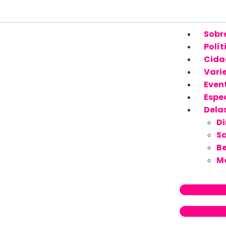
Sobr
Polít
Cida
Vari
Even
Espec
Dela
Di
S
Be
M