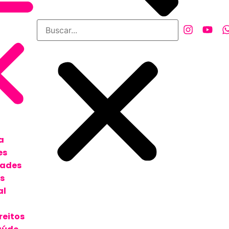
a
es
dades
s
al
reitos