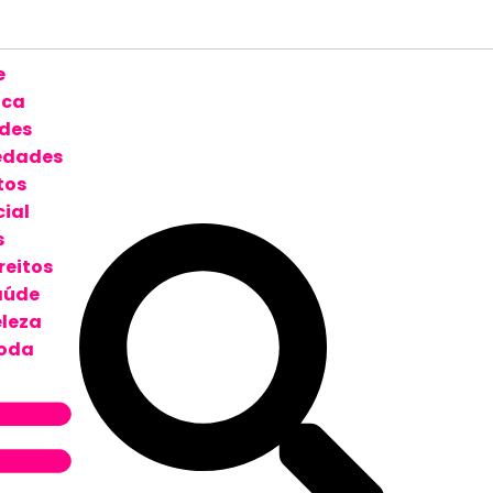
e
ica
des
edades
tos
ial
s
reitos
aúde
leza
oda