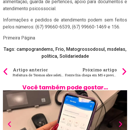
alimentação, guarda de pertences, apoio para documentos e
atendimento psicossocial.
Informações e pedidos de atendimento podem sern feitos
pelos números: (67) 99660-6539, (67) 99660-1469 e 156.
Primeira Página
Tags:
campograndems
,
Frio
,
Matogrossodosul
,
msdelas
,
política
,
Solidariedade
Artigo anterior
Próximo artigo
Prefeitura de Terenos abre seletivo com salários de até R$ 5,1 mil
Frente fria chega em MS e previsão indica temperaturas abaixo de 5°C
Você também pode gostar...