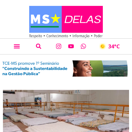
34
°C