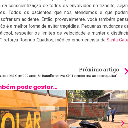
ia da conscientização de todos os envolvidos no trânsito, seja
destres. Todos os pacientes que nós atendemos e que pode
sofrer um acidente. Então, provavelmente, você também pens
ção é a melhor forma de evitar tragédias. Pequenas mudanças d
lcool, respeitar os limites de velocidade e manter a distânci
”, reforça Rodrigo Quadros, médico emergencista da
Santa Cas
Próximo artigo
m todo MS
Com 102 anos, Sr. Ranulfo renova CNH e emociona ao ‘reconquistar’ independência
bém pode gostar...