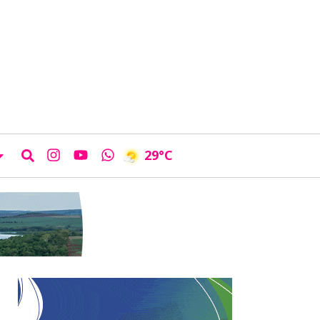
29
°C