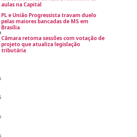
aulas na Capital
PL e União Progressista travam duelo
pelas maiores bancadas de MS em
Brasília
a
Câmara retoma sessões com votação de
.
projeto que atualiza legislação
tributária
s
5
m
s