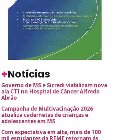
+
Notícias
Governo de MS e Sicredi viabilizam nova
ala CTI no Hospital de Câncer Alfredo
Abrão
Campanha de Multivacinação 2026
atualiza cadernetas de crianças e
adolescentes em MS
Com expectativa em alta, mais de 100
mil estudantes da REME retornam às