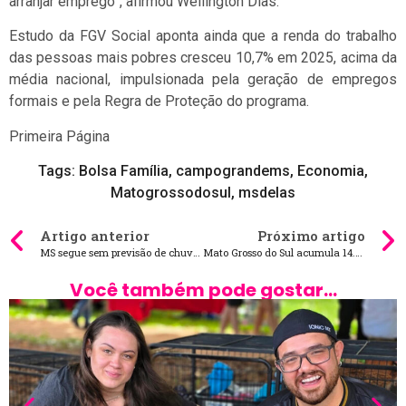
arranjar emprego”, afirmou Wellington Dias.
Estudo da FGV Social aponta ainda que a renda do trabalho
das pessoas mais pobres cresceu 10,7% em 2025, acima da
média nacional, impulsionada pela geração de empregos
formais e pela Regra de Proteção do programa.
Primeira Página
Tags:
Bolsa Família
,
campograndems
,
Economia
,
Matogrossodosul
,
msdelas
Artigo anterior
Próximo artigo
MS segue sem previsão de chuva nesta terça-feira
Mato Grosso do Sul acumula 14.527 empregos formais no ano
Você também pode gostar...