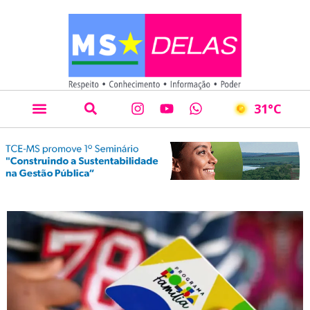
31
°C