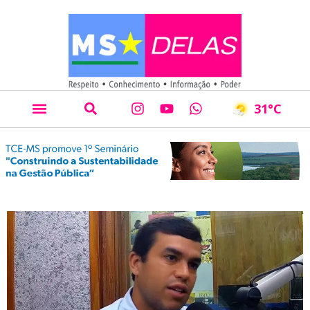
31
°C