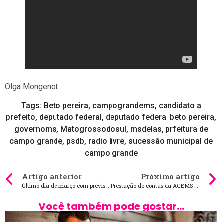
Olga Mongenot
Tags:
Beto pereira
,
campograndems
,
candidato a
prefeito
,
deputado federal
,
deputado federal beto pereira
,
governoms
,
Matogrossodosul
,
msdelas
,
prfeitura de
campo grande
,
psdb
,
radio livre
,
sucessão municipal de
campo grande
Artigo anterior
Próximo artigo
Último dia de março com previsão de sol e chuvas isoladas em todo o Estado
Prestação de contas da AGEMS aponta resultados positivos em 2022
Você também pode gostar...