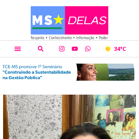
34
°C