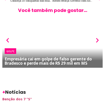
Conheça 10 conquistas das mulheres que marcaram a História
Riedel reforça Governo com nomeação de Sérgio Gonçalves em cargo na SEFAZ
Você também pode gostar...
GOLPE
Empresária cai em golpe de falso gerente do
Bradesco e perde mais de R$ 29 mil em MS
+
Notícias
Benção dos 7 ”S”