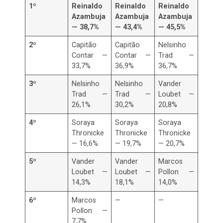
1º
Reinaldo
Reinaldo
Reinaldo
Azambuja
Azambuja
Azambuja
— 38,7%
— 43,4%
— 45,5%
2º
Capitão
Capitão
Nelsinho
Contar —
Contar —
Trad —
33,7%
36,9%
36,7%
3º
Nelsinho
Nelsinho
Vander
Trad —
Trad —
Loubet —
26,1%
30,2%
20,8%
4º
Soraya
Soraya
Soraya
Thronicke
Thronicke
Thronicke
— 16,6%
— 19,7%
— 20,7%
5º
Vander
Vander
Marcos
Loubet —
Loubet —
Pollon —
14,3%
18,1%
14,0%
6º
Marcos
—
—
Pollon —
7,7%