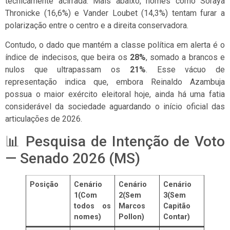
tecnicamente acirrada. Mais abaixo, nomes como Soraya
Thronicke (16,6%) e Vander Loubet (14,3%) tentam furar a
polarização entre o centro e a direita conservadora.
Contudo, o dado que mantém a classe política em alerta é o
índice de indecisos, que beira os
28%
, somado a brancos e
nulos que ultrapassam os
21%
. Esse vácuo de
representação indica que, embora Reinaldo Azambuja
possua o maior exército eleitoral hoje, ainda há uma fatia
considerável da sociedade aguardando o início oficial das
articulações de 2026.
📊 Pesquisa de Intenção de Voto
— Senado 2026 (MS)
Posição
Cenário
Cenário
Cenário
1(Com
2(Sem
3(Sem
todos os
Marcos
Capitão
nomes)
Pollon)
Contar)