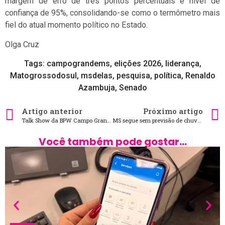
margem de erro de três pontos percentuais e nível de
confiança de 95%, consolidando-se como o termômetro mais
fiel do atual momento político no Estado.
Olga Cruz
Tags:
campograndems
,
elições 2026
,
liderança
,
Matogrossodosul
,
msdelas
,
pesquisa
,
política
,
Renaldo
Azambuja
,
Senado
Artigo anterior
Próximo artigo
Talk Show da BPW Campo Grande reúne grandes mulheres do agronegócio
MS segue sem previsão de chuva nesta terça-feira
Você também pode gostar...