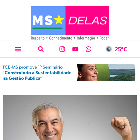
25
°C