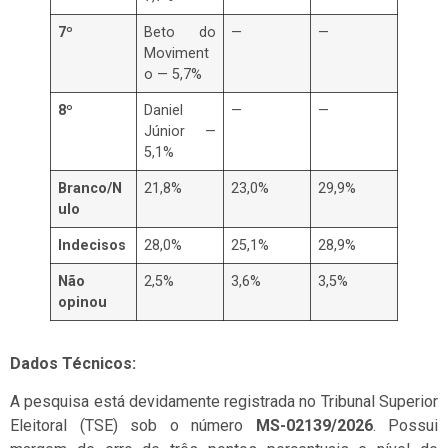
7º
Beto do
—
—
Moviment
o — 5,7%
8º
Daniel
—
—
Júnior —
5,1%
Branco/N
21,8%
23,0%
29,9%
ulo
Indecisos
28,0%
25,1%
28,9%
Não
2,5%
3,6%
3,5%
opinou
Dados Técnicos:
A pesquisa está devidamente registrada no Tribunal Superior
Eleitoral (TSE) sob o número
MS-02139/2026
. Possui