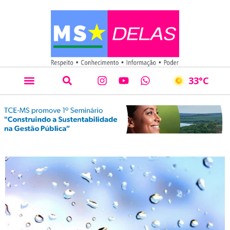
33
°C