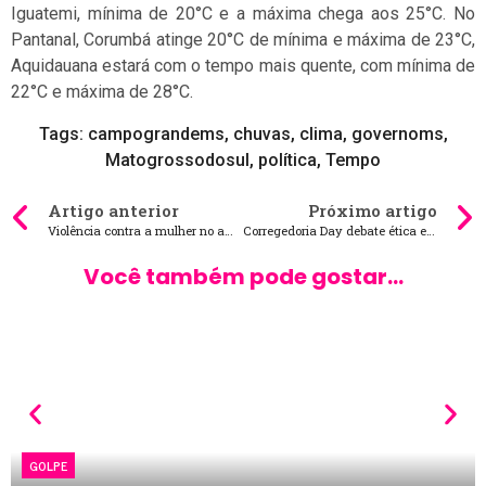
Iguatemi, mínima de 20°C e a máxima chega aos 25°C. No
Pantanal, Corumbá atinge 20°C de mínima e máxima de 23°C,
Aquidauana estará com o tempo mais quente, com mínima de
22°C e máxima de 28°C.
Tags:
campograndems
,
chuvas
,
clima
,
governoms
,
Matogrossodosul
,
política
,
Tempo
Artigo anterior
Próximo artigo
Violência contra a mulher no ambiente de trabalho é debate na Alems
Corregedoria Day debate ética e assédio no âmbito dos Tribunais de Contas
Você também pode gostar...
GOLPE