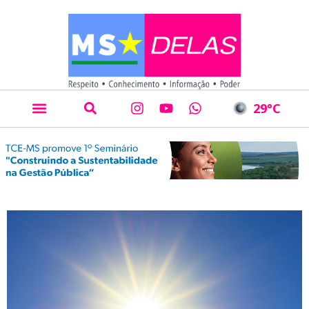
29
°C