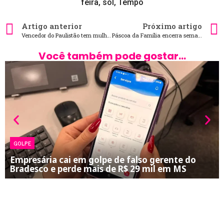
feira
,
sol
,
Tempo
Artigo anterior
Próximo artigo
Vencedor do Paulistão tem mulher na presidência do clube
Páscoa da Família encerra semana de festividades com visitação de 108 mil pessoas
Você também pode gostar...
GOLPE
Empresária cai em golpe de falso gerente do
Bradesco e perde mais de R$ 29 mil em MS