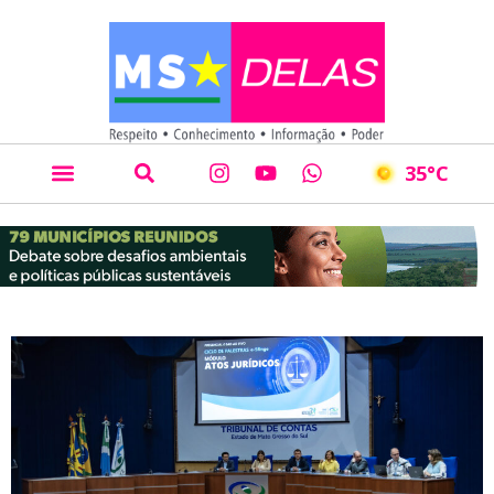
35
°C