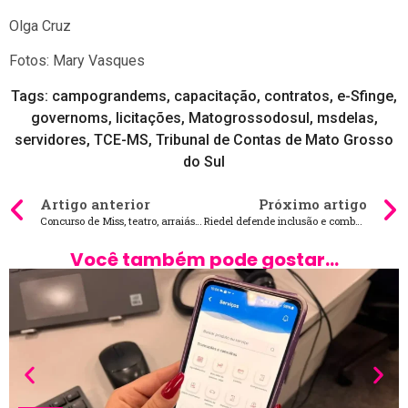
Olga Cruz
Fotos: Mary Vasques
Tags:
campograndems
,
capacitação
,
contratos
,
e-Sfinge
,
governoms
,
licitações
,
Matogrossodosul
,
msdelas
,
servidores
,
TCE-MS
,
Tribunal de Contas de Mato Grosso
do Sul
Artigo anterior
Próximo artigo
Concurso de Miss, teatro, arraiás, feiras e shows no agendão em MS
Riedel defende inclusão e combate a extrema pobreza em encontro com defensores públicos
Você também pode gostar...