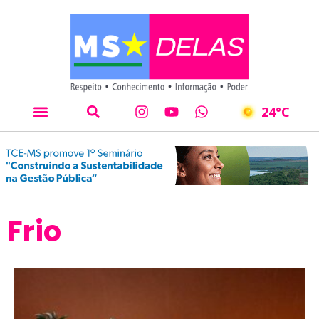
24
°C
Frio