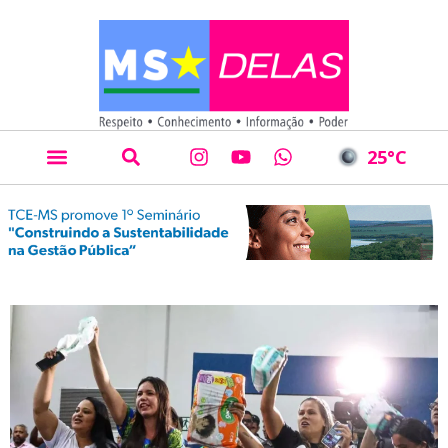
25
°C