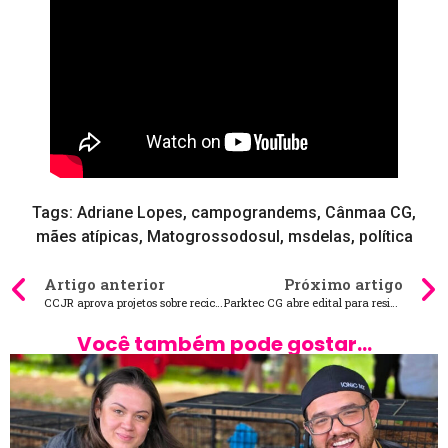
Tags:
Adriane Lopes
,
campograndems
,
Cânmaa CG
,
mães atípicas
,
Matogrossodosul
,
msdelas
,
política
Artigo anterior
Próximo artigo
CCJR aprova projetos sobre reciclagem de pneus e apoio a mulheres no climatério
Parktec CG abre edital para residentes com foco em startups em fase inicial
Você também pode gostar...