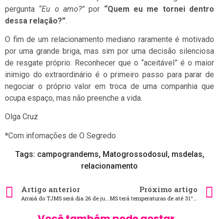
pergunta
“Eu o amo?”
por
“Quem eu me tornei dentro
dessa relação?”
.
O fim de um relacionamento mediano raramente é motivado
por uma grande briga, mas sim por uma decisão silenciosa
de resgate próprio. Reconhecer que o “aceitável” é o maior
inimigo do extraordinário é o primeiro passo para parar de
negociar o próprio valor em troca de uma companhia que
ocupa espaço, mas não preenche a vida.
Olga Cruz
*Com infomações de O Segredo
Tags:
campograndems
,
Matogrossodosul
,
msdelas
,
relacionamento
Artigo anterior
Próximo artigo
Arraiá do TJMS será dia 26 de junho e aberto ao público
MS terá temperaturas de até 31°C nesta terça-feira
Você também pode gostar...