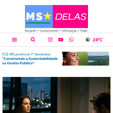
24
°C