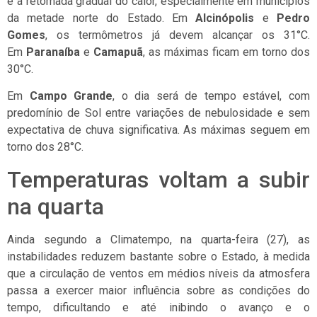
e a retomada gradual do calor, especialmente em municípios
da metade norte do Estado. Em
Alcinópolis
e
Pedro
Gomes
, os termômetros já devem alcançar os 31°C.
Em
Paranaíba
e
Camapuã
, as máximas ficam em torno dos
30°C.
Em
Campo Grande
, o dia será de tempo estável, com
predomínio de Sol entre variações de nebulosidade e sem
expectativa de chuva significativa. As máximas seguem em
torno dos 28°C.
Temperaturas voltam a subir
na quarta
Ainda segundo a Climatempo, na quarta-feira (27), as
instabilidades reduzem bastante sobre o Estado, à medida
que a circulação de ventos em médios níveis da atmosfera
passa a exercer maior influência sobre as condições do
tempo, dificultando e até inibindo o avanço e o