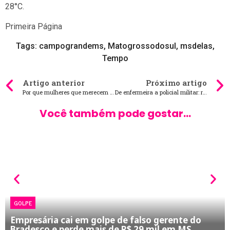
28°C.
Primeira Página
Tags:
campograndems
,
Matogrossodosul
,
msdelas
,
Tempo
Artigo anterior
Próximo artigo
Por que mulheres que merecem mais ainda insistem no menos?
De enfermeira a policial militar: relembre as vítimas de feminicídio em MS
Você também pode gostar...
GOLPE
Empresária cai em golpe de falso gerente do
Bradesco e perde mais de R$ 29 mil em MS