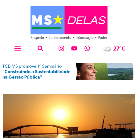
27
°C