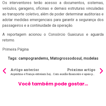
Os interventores terão acesso a documentos, sistemas,
veículos, garagens, oficinas e demais estruturas vinculadas
ao transporte coletivo, além de poder determinar auditorias e
adotar medidas emergenciais para garantir a segurança dos
passageiros e a continuidade da operação.
A reportagem acionou o Consórcio Guaicurus e aguarda
retorno.
Primeira Página
Tags:
campograndems
,
Matogrossodosul
,
msdelas
Artigo anterior
Próximo artigo
Argentina e França estreiam hoje na Copa 2026; veja horários e onde assistir
Com auxílio financeiro e apoio psicológico, Governo do Estado ampara órfãos de feminicídio em MS
Você também pode gostar...