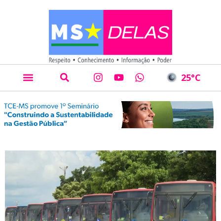
25
°C